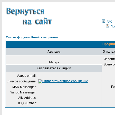
FAQ
Пр
Список форумов Китайская грамота
Профиль
Аватара
О польз
Зареги
Абитура
Всего 
Как связаться с lingvin
Адрес e-mail:
Личное сообщение:
Ро
MSN Messenger:
Yahoo Messenger:
AIM Address:
ICQ Number: