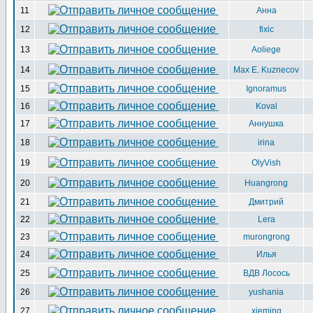
11
Анна
12
fixic
13
Aoliege
14
Max E. Kuznecov
15
Ignoramus
16
Koval
17
Аннушка
18
irina
19
OlyVish
20
Huangrong
21
Дмитрий
22
Lera
23
murongrong
24
Илья
25
ВДВ Лосось
26
yushania
27
xieming