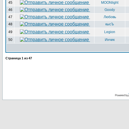
45
MOONlight
46
Goody
47
Любовь
48
кысЪ
49
Legion
50
Инчик
Страница
1
из
47
Powered by