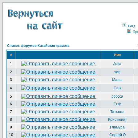
FAQ
Пр
Список форумов Китайская грамота
#
Имя
1
Julia
2
serj
3
Маша
4
Gluk
5
pticcca
6
Ersh
7
Татьяна
8
Кристюня)
9
Гламура
10
Сергей О