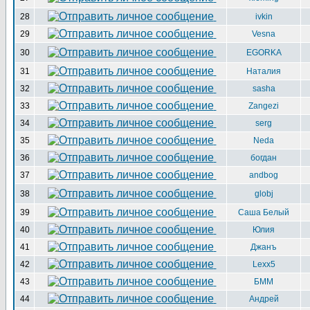
28
ivkin
29
Vesna
30
EGORKA
31
Наталия
32
sasha
33
Zangezi
34
serg
35
Neda
36
богдан
37
andbog
38
globj
39
Саша Белый
40
Юлия
41
Джанъ
42
Lexx5
43
БММ
44
Андрей