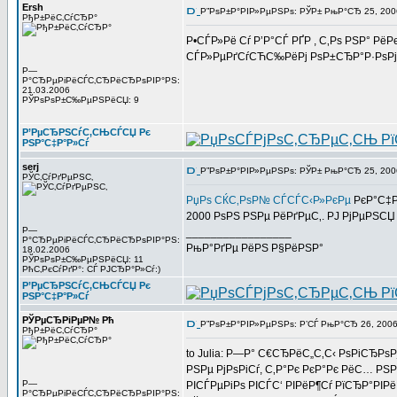
Ersh
Р”РѕР±Р°РІР»РµРЅРѕ: РЎР± РњР°СЂ 25, 200
РђР±РёС‚СѓСЂР°
Р•СЃР»Рё Сѓ Р’Р°СЃ РҐР , С‚Рѕ РЅР°
СЃР»РµРґСѓСЋС‰РёРј РѕР±СЂР°Р·РѕРј -
Р—
Р°СЂРµРіРёСЃС‚СЂРёСЂРѕРІР°РЅ:
21.03.2006
РЎРѕРѕР±С‰РµРЅРёСЏ: 9
Р’РµСЂРЅСѓС‚СЊСЃСЏ Рє
РЅР°С‡Р°Р»Сѓ
serj
Р”РѕР±Р°РІР»РµРЅРѕ: РЎР± РњР°СЂ 25, 200
РЎС‚СѓРґРµРЅС‚
РџРѕ СЌС‚РѕР№ СЃСЃС‹Р»РєРµ
РєР°С‡Р
2000 РѕРЅ РЅРµ РёРґРµС‚. РЈ РјРµРЅ
Р—
_________________
Р°СЂРµРіРёСЃС‚СЂРёСЂРѕРІР°РЅ:
РњР°РґРµ РёРЅ Р§РёРЅР°
18.02.2006
РЎРѕРѕР±С‰РµРЅРёСЏ: 11
РћС‚РєСѓРґР°: СЃ РЈСЂР°Р»Сѓ:)
Р’РµСЂРЅСѓС‚СЊСЃСЏ Рє
РЅР°С‡Р°Р»Сѓ
РЎРµСЂРіРµР№ Рћ
Р”РѕР±Р°РІР»РµРЅРѕ: Р’СЃ РњР°СЂ 26, 200
РђР±РёС‚СѓСЂР°
to Julia: Р—Р° С€СЂРёС„С‚С‹ РѕРіСЂ
РЅРµ РјРѕРіСѓ, С‚Р°Рє РєР°Рє РёС… Р
Р—
РІСЃРµРіРѕ РІСЃС‘ РІРёР¶Сѓ РїСЂР°РІ
Р°СЂРµРіРёСЃС‚СЂРёСЂРѕРІР°РЅ: