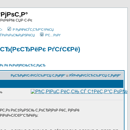
РјРѕС‚Р°
ЃРєРёР№ СЏР·С‹Рє
С‹
Р РµРіРёСЃС‚СЂР°С†РёСЏ
 СЃРѕРѕР±С‰РµРЅРёСЏ
Р’С…РѕРґ
СЂ(РєСЂРёРє РґСѓС€Рё)
Рє Рё РєРѕРјРїСЊСЋС‚РµСЂ
РџСЂРµРґС‹РґСѓС‰Р°СЏ С‚РµРјР°
::
РЎР»РµРґСѓСЋС‰Р°СЏ С‚РµРјР°
СЊ
. Р­С‚Рѕ РѕС‡РµРЅСЊ С‚РѕСЂРјРѕР·РёС‚ РјРѕРё
 РїРѕР»СѓС€Р°СЂРёРµ: