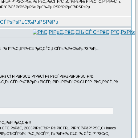
ѓСЂРµР·Р°РЅС‹Р№, Рё РѕС„РёСЃ РґСЂСѓРіРѕР№ РїРѕСЃС‚Р°РІР»СЋ.
Р· РїР°СЂСѓ РґРЅРµР№ РµС‰Рµ РЅР°РІРµСЂРЅРѕРµ
СЃСЏ Рё РїРѕСЏРІР»СЏРµС‚СЃСЏ СЃРѕРѕР±С‰РµРЅРёРµ:
 РЅРѕ Сѓ РјРµРЅСЏ РґРёСЃРє РѕСЃРѕР±РµРЅРЅС‹Р№,
‡С‚Рѕ СЃРєРѕСЂРµРµ РІСЃРµРіРѕ РїРѕРёС‰Сѓ РҐР РћС„РёСЃ, Рё
µ СЃС‚РѕРёС‚ 2003РІРѕСЂРґ Рё РІСЃРµ РІР°СЂРёР°РЅС‚С‹ imecs
РІРµСЂСЃРёРё РѕС„РёСЃР°, Р»РёР±Рѕ С‡С‚Рѕ СЃС‚Р°РЅСѓС‚