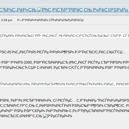
6 3:28 pm
Р—Р°РіРѕР»РѕРІРѕРє СЃРѕРѕР±С‰РµРЅРёСЏ:
СЃРµРіРѕ РїРѕРёС‰Сѓ РҐР РћС„РёСЃ, Рё РїРѕРїС‹С‚Р°СЋСЃСЊ РµС‰С‘ СЂР°Р· СЃ Р
ЅС‹Рј РѕС„РёСЃРѕРј РІСЃРµ РґРѕР»Р¶РЅРѕ Р·Р°РєСЂСѓС‚РёС‚СЊСЃСЏ...
РЅР° Р’РёРЅ-2000, РЅР°РїСЂРёРјРµСЂ (РћС„РёСЃ РІСЃРµ СЂР°РІРЅРѕ РґРѕ
їР°РЅРµР»СЊСЋ СЏР·С‹РєРѕРІ. РџСЂРё СѓСЃС‚Р°РЅРѕРІРєРµ РЅР° Р’РёРЅ-
ЃРѕР±РµРЅРЅС‹Р№, РїРѕРґРґРµСЂР¶РєРё РєРёС‚Р°Р№СЃРєРѕРіРѕ РЅРµС‚, РїРёС€РµС
РЅРё, РєР°Рє РїСЂР°РІРёР»Рѕ, Сѓ РІСЃРµС… С‚Р°РєРёРµ "РѕСЃРѕР±РµРЅР
 С‚СЂРёРґС†Р°С‚СЊ С„РёРЅРґРѕРІСЃРѕРІ РЅРµС‰Р°Р¶РЅРѕ СЂРµР¶СѓС‚ Р
 РџРѕРєР° РЅРµ РЅР°С€РµР» РєР°РєРѕР№-С‚Рѕ Р°РјРµСЂРёРєР°РЅСЃРєРёР
СЂРёРєСЂСѓС‡РёРІР°С‚СЊ