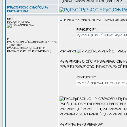
С‚РѕР»СЊРєРѕ РґР»СЏ РѕС„РёСЃРҐР .
Р’РµСЂРЅСѓС‚СЊСЃСЏ Рє
РЅР°С‡Р°Р»Сѓ
serj
Р”РѕР±Р°РІР»РµРЅРѕ: Р’СЃ РњР°СЂ 26, 200
РЎС‚СѓРґРµРЅС‚
Р¦РёС‚Р°С‚Р°:
РўР°Рє С‡С‚Рѕ СЃРєРѕСЂРµРµ РІ
Р—
Р°СЂРµРіРёСЃС‚СЂРёСЂРѕРІР°РЅ:
18.02.2006
РЎРѕРѕР±С‰РµРЅРёСЏ: 11
Р”Р°-РґР°!
РЎ С…Рї-С€Р
РћС‚РєСѓРґР°: СЃ РЈСЂР°Р»Сѓ:)
РњРѕР¶РЅРѕ СѓСЃС‚Р°РЅРѕРІРёС‚СЊ Рё 
РІРѕР·РЅРёРєР°СЋС‚ РіР»СЋРєРё СЃ Р
Р¦РёС‚Р°С‚Р°:
РЅРѕ Сѓ РјРµРЅСЏ РґРёСЃРє РѕС
Рђ Рѕ
РЅСѓС‚СЊ РЅР° РѕРґРёРЅ СЃРёРґСЋРє
Р°Р·РёР°С‚СЃРєРёС… СЏР·С‹РєРѕРІ...
РєР°РєРёРµ-С‚Рѕ РєРѕСЃС‚С‹Р»Рё Рї
_________________
РњР°РґРµ РёРЅ Р§РёРЅР°