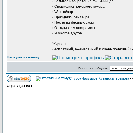
• Великое изобретение финикийцев.
• Специфика немецкого юмора.
• Web-обзор.
• Праздники сентября.
• Песня на французском.
• Отгадываем анаграммы.
• И многое другое...
Журнал
бесплатный, ежемесячный и очень полезный! 
Вернуться к началу
Показать сообщения:
Список форумов Китайская грамота
-
Страница
1
из
1