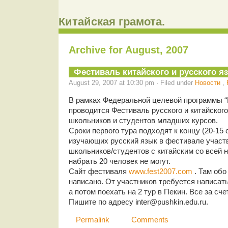
Китайская грамота.
Archive for August, 2007
Фестиваль китайского и русского я
August 29, 2007 at 10:30 pm · Filed under
Новости
,
В рамках Федеральной целевой программы “
проводится Фестиваль русского и китайског
школьников и студентов младших курсов.
Сроки первого тура подходят к концу (20-15 
изучающих русский язык в фестивале участв
школьников/студентов с китайским со всей
набрать 20 человек не могут.
Сайт фестиваля
www.fest2007.com
. Там об
написано. От участников требуется написать
а потом поехать на 2 тур в Пекин. Все за сч
Пишите по адресу inter@pushkin.edu.ru.
Permalink
Comments