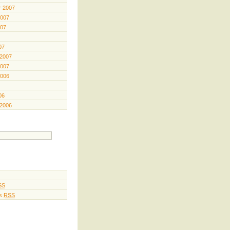
 2007
2007
007
07
 2007
2007
2006
06
 2006
SS
s
RSS