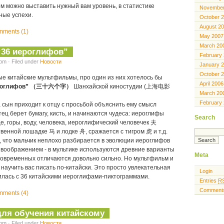
м можно выставить нужный вам уровень, в статистике
November
ные успехи.
October 
August 2
ments (1)
May 2007
March 20
36 иероглифов”
February
pm · Filed under
Новости
January 
October 
е китайские мультфильмы, про один из них хотелось бы
April 2006
ероглифов” （三十六个字）
Шанхайской киностудии (上海电影
March 20
February
 сын приходит к отцу с просьбой объяснить ему смысл
ц берет бумагу, кисть, и начинаются чудеса: иероглифы
Search
, горы, воду, человека, иероглифический человечек 夫
венной лошадке 马 и лодке 舟, сражается с тигром 虎 и т.д.
, что мальчик неплохо разбирается в эволюции иероглифов
 воображением - в мультике используются древние варианты
Meta
 современных отличаются довольно сильно. Но мультфильм и
 научить вас писать по-китайски. Это просто увлекательная
Login
илась с 36 китайскими иероглифами-пиктограммами.
Entries
R
Comment
ments (4)
для обучения китайскому
pm · Filed under
Новости