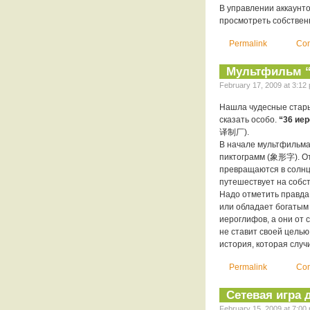
В управлении аккаунто
просмотреть собствен
Permalink
Com
Мультфильм “
February 17, 2009 at 3:12 
Нашла чудесные стары
сказать особо.
“36 и
译制厂).
В начале мультфильма
пиктограмм (象形字). Оте
превращаются в солнце
путешествует на собст
Надо отметить правда
или обладает богатым
иероглифов, а они от
не ставит своей целью
история, которая случ
Permalink
Com
Сетевая игра 
February 15, 2009 at 7:00 