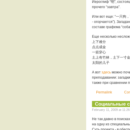
Иероглиф “明”, состоящ
прочего “завтра”.
Или вот еще: “一只狗，
- огорчается”). Загада
составе графема “соба
Еще несколько неслож
上下难分
点点成金
一箭穿心
土上有竹林，土下一寸
太阳的儿子
А вот
здесь
можно почи
преподавании: загадки
также при сравнении 
Permalink
Com
Социальные с
February 11, 2009 at 11:26
Не так давно в поиска
на одну из специальн
Суть проекта - в обес