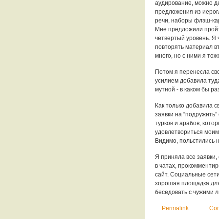
аудирование, можно де
предложения из иерог
речи, наборы флэш-ка
Мне предложили пройт
четвертый уровень. Я 
повторять материал вт
много, но с ними я то
Потом я перенесла св
усилием добавила туд
мутной - в каком бы ра
Как только добавила 
заявки на “подружить” 
турков и арабов, кото
удовлетвориться моим 
Видимо, польстились 
Я приняла все заявки,
в чатах, прокомменти
сайт. Социальные сети
хорошая площадка для 
беседовать с чужими 
Permalink
Com