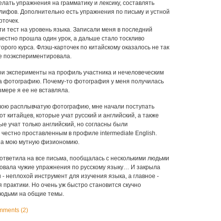
лать упражнения на грамматику и лексику, составлять
лифов. Дополнительно есть упражнения по письму и устной
рточек.
и тест на уровень языка. Записали меня в последний
честно прошла один урок, а дальше стало тоскливо
орого курса. Флэш-карточек по китайскому оказалось не так
же поэкспериментировала.
ои эксперименты на профиль участника и нечеловеческим
а фотографию. Почему-то фотография у меня получилась
змере я ее не вставляла.
свою расплывчатую фотографию, мне начали поступать
от китайцев, которые учат русский и английский, а также
рые учат только английский, но согласны были
честно проставленным в профиле intermediate English.
на мою мутную физиономию.
 ответила на все письма, пообщалась с несколькими людьми
ровала чужие упражнения по русскому языку… И закрыла
 - неплохой инструмент для изучения языка, а главное -
практики. Но очень уж быстро становится скучно
людьми на общие темы.
ments (2)