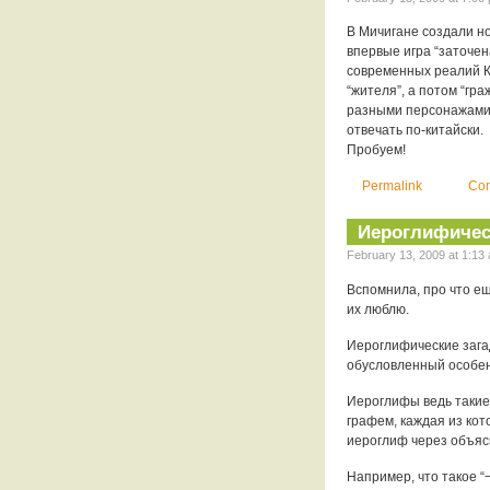
В Мичигане создали но
впервые игра “заточен
современных реалий Ки
“жителя”, а потом “гр
разными персонажами 
отвечать по-китайски.
Пробуем!
Permalink
Com
Иероглифичес
February 13, 2009 at 1:13 
Вспомнила, про что ещ
их люблю.
Иероглифические загад
обусловленный особе
Иероглифы ведь такие 
графем, каждая из кот
иероглиф через объяс
Например, что такое 