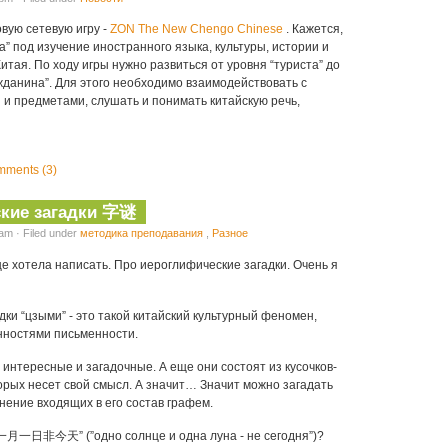
вую сетевую игру -
ZON The New Chengo Chinese
. Кажется,
а” под изучение иностранного языка, культуры, истории и
тая. По ходу игры нужно развиться от уровня “туриста” до
ажданина”. Для этого необходимо взаимодействовать с
и предметами, слушать и понимать китайскую речь,
ments (3)
кие загадки 字谜
am · Filed under
методика преподавания
,
Разное
е хотела написать. Про иероглифические загадки. Очень я
ки “цзыми” - это такой китайский культурный феномен,
нностями письменности.
интересные и загадочные. А еще они состоят из кусочков-
орых несет свой смысл. А значит… Значит можно загадать
нение входящих в его состав графем.
“一月一日非今天” (”одно солнце и одна луна - не сегодня”)?