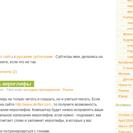
мет
пер
фил
Учебн
тек
уче
Филос
Худож
кла
Пер
го сайта
с
русскими субтитрами
. Субтитры мои, делались на
сов
ните, если что не так.
Китайски
Стать
ments (2)
Музыка
Детски
ь иероглифы
Новости
pm · Filed under
методика преподавания
,
Разное
Разное
Юмор
ерь не только читать и слушать, но и учиться писать. Если
 на сайте
http://www.skritter.com
, то получите возможность
Archives
сании иероглифов. Компьютер будет нежно исправлять ваши
October 
ильное написание иероглифов, если нужно - подскажет, как
читает слово и запомнит иероглифы, в которых у вас
April 2009
March 20
но потренироваться с тонами.
February