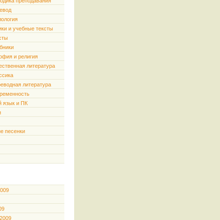
одика преподавания
евод
ология
ики и учебные тексты
сты
бники
офия и религия
ественная литература
ссика
еводная литература
ременность
й язык и ПК
и
е песенки
2009
09
 2009