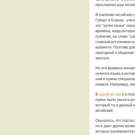
прославлял наш незаб
В учебнике китайская
Губерт и Бланка - учил
это “хусян сюэси” ока
времена, когда интерне
публичке, на слово “с
главным источником н
кабинете. Поэтому дл
пригодный к общению к
хватало.
Но эти времена кончи
нужного языка в интер
ним и нужны специальн
немало. Например, www
В
одной из них
я в по
нужно было указать ро
который ты в данный м
китайский.
Оказалось, что портал
но и дает другие возмо
которых разбираются 