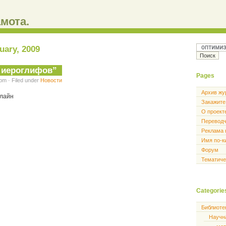
мота.
uary, 2009
6 иероглифов”
Pages
pm · Filed under
Новости
Архив жу
-лайн
Закажите
О проект
Перевод
Реклама 
Имя по-к
Форум
Тематиче
Categorie
Библиоте
Научн