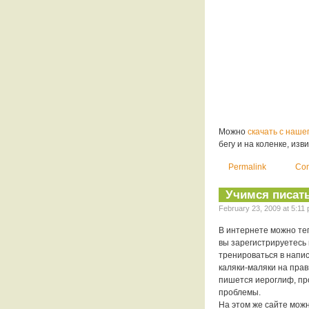
Можно
скачать с наше
бегу и на коленке, изви
Permalink
Com
Учимся писат
February 23, 2009 at 5:11 
В интернете можно теп
вы зарегистрируетесь
тренироваться в напи
каляки-маляки на прав
пишется иероглиф, про
проблемы.
На этом же сайте мож