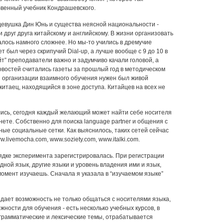
венный учебник Кондрашевского.
 девушка Дин Юнь и существа неясной национальности -
и друг друга китайскому и английскому. В жизни организовать
залось намного сложнее. Но мы-то учились в дремучие
т был через скрипучий Dial-up, а лучше вообще с 9 до 10 в
айт” преподаватели важно и задумчиво качали головой, а
овостей считались газеты за прошлый год в методическом
я организации взаимного обучения нужен был живой
итаец, находящийся в зоне доступа. Китайцев на всех не
лись, сегодня каждый желающий может найти себе носителя
нете. Собственно для поиска language partner и общения с
ые социальные сетки. Как выяснилось, таких сетей сейчас
.livemocha.com, www.soziety.com, www.italki.com.
рядке эксперимента зарегистрировалась. При регистрации
дной язык, другие языки и уровень владения ими и язык,
омент изучаешь. Сначала я указала в “изучаемом языке”
 дает возможность не только общаться с носителями языка,
жности для обучения - есть несколько учебных курсов, в
грамматические и лексические темы, отрабатывается