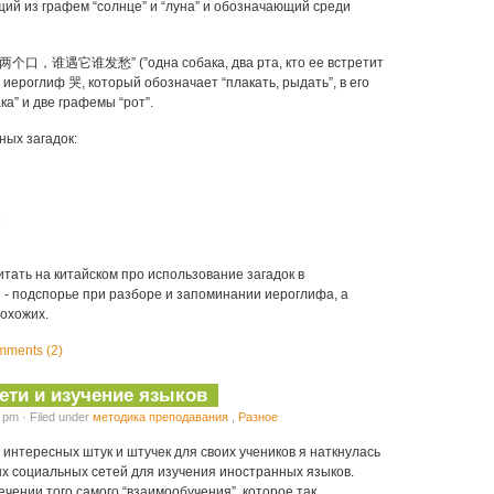
ий из графем “солнце” и “луна” и обозначающий среди
两个口，谁遇它谁发愁” (”одна собака, два рта, кто ее встретит
н иероглиф 哭, который обозначает “плакать, рыдать”, в его
ка” и две графемы “рот”.
ных загадок:
金
тать на китайском про использование загадок в
 - подспорье при разборе и запоминании иероглифа, а
похожих.
ments (2)
ети и изучение языков
 pm · Filed under
методика преподавания
,
Разное
х интересных штук и штучек для своих учеников я наткнулась
ых социальных сетей для изучения иностранных языков.
печении того самого “взаимообучения”, которое так