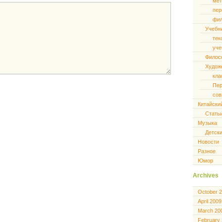
мет
пер
фил
Учебн
тек
уче
Филос
Худож
кла
Пер
сов
Китайски
Стать
Музыка
Детски
Новости
Разное
Юмор
Archives
October 
April 2009
March 20
February