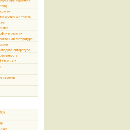
одика преподавания
евод
ология
ики и учебные тексты
сты
бники
офия и религия
ественная литература
ссика
еводная литература
ременность
й язык и ПК
и
е песенки
2009
09
 2009