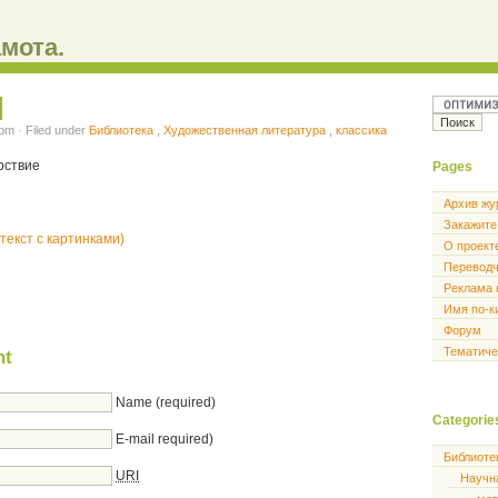
мота.
pm · Filed under
Библиотека
,
Художественная литература
,
классика
рствие
Pages
Архив жу
Закажите
текст с картинками)
О проект
Перевод
Реклама 
Имя по-к
Форум
Тематиче
nt
Name (required)
Categorie
E-mail required)
Библиоте
URI
Научн