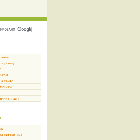
рнала
 перевод
е
чикам
на сайте
итайски
ский каталог
s
ка
ая литература